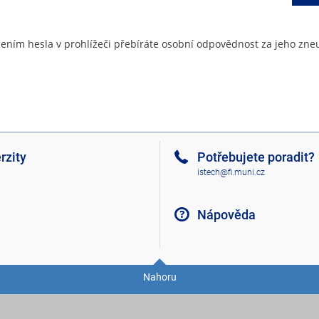
ením hesla v prohlížeči přebíráte osobní odpovědnost za jeho zneu
rzity
Potřebujete poradit?
istech@fi.muni.cz
Nápověda
Nahoru