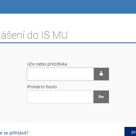
lášení do IS MU
Učo nebo přezdívka
Primární heslo
 se přihlásit?
Př