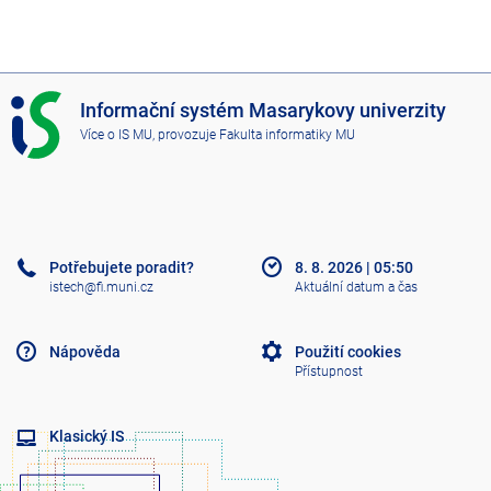
I
Informační systém Masarykovy univerzity
S
Více o IS MU
, provozuje
Fakulta informatiky MU
M
U
Potřebujete poradit?
8. 8. 2026
|
05:50
istech@fi.muni.cz
Aktuální datum a čas
Nápověda
Použití cookies
Přístupnost
Klasický IS