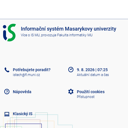
I
Informační systém Masarykovy univerzity
S
Více o IS MU
, provozuje
Fakulta informatiky MU
M
U
Potřebujete poradit?
9. 8. 2026
|
07:25
istech@fi.muni.cz
Aktuální datum a čas
Nápověda
Použití cookies
Přístupnost
Klasický IS