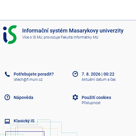
I
Informační systém Masarykovy univerzity
S
Více o IS MU
, provozuje
Fakulta informatiky MU
M
U
Potřebujete poradit?
7. 8. 2026
|
00:22
istech@fi.muni.cz
Aktuální datum a čas
Nápověda
Použití cookies
Přístupnost
Klasický IS