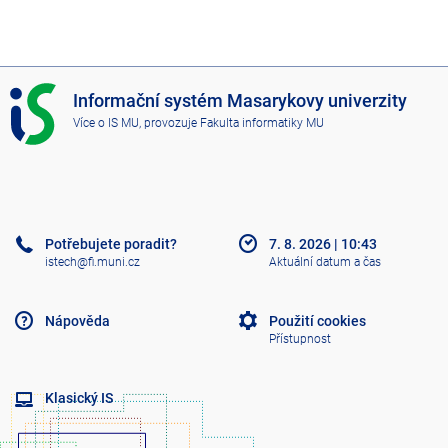
I
Informační systém Masarykovy univerzity
S
Více o IS MU
, provozuje
Fakulta informatiky MU
M
U
Potřebujete poradit?
7. 8. 2026
|
10:43
istech@fi.muni.cz
Aktuální datum a čas
Nápověda
Použití cookies
Přístupnost
Klasický IS