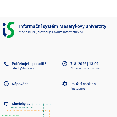
I
Informační systém Masarykovy univerzity
S
Více o IS MU
, provozuje
Fakulta informatiky MU
M
U
Potřebujete poradit?
7. 8. 2026
|
13:09
istech@fi.muni.cz
Aktuální datum a čas
Nápověda
Použití cookies
Přístupnost
Klasický IS