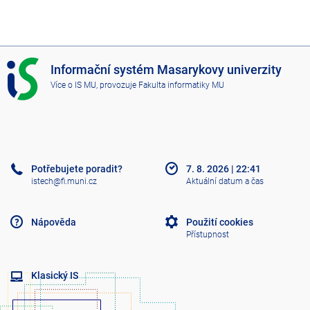
I
Informační systém Masarykovy univerzity
S
Více o IS MU
, provozuje
Fakulta informatiky MU
M
U
Potřebujete poradit?
7. 8. 2026
|
22:41
istech@fi.muni.cz
Aktuální datum a čas
Nápověda
Použití cookies
Přístupnost
Klasický IS