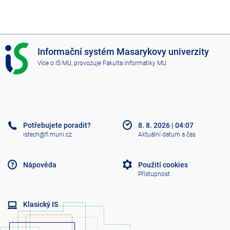
I
Informační systém Masarykovy univerzity
S
Více o IS MU
, provozuje
Fakulta informatiky MU
M
U
Potřebujete poradit?
8. 8. 2026
|
04:07
istech@fi.muni.cz
Aktuální datum a čas
Nápověda
Použití cookies
Přístupnost
Klasický IS