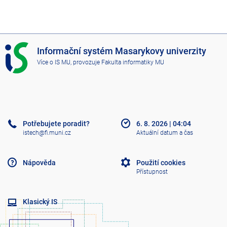
I
Informační systém Masarykovy univerzity
S
Více o IS MU
, provozuje
Fakulta informatiky MU
M
U
Potřebujete poradit?
6. 8. 2026
|
04:04
istech@fi.muni.cz
Aktuální datum a čas
Nápověda
Použití cookies
Přístupnost
Klasický IS