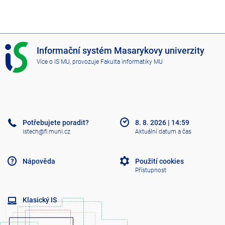
I
Informační systém Masarykovy univerzity
S
Více o IS MU
, provozuje
Fakulta informatiky MU
M
U
Potřebujete poradit?
8. 8. 2026
|
14:59
istech@fi.muni.cz
Aktuální datum a čas
Nápověda
Použití cookies
Přístupnost
Klasický IS