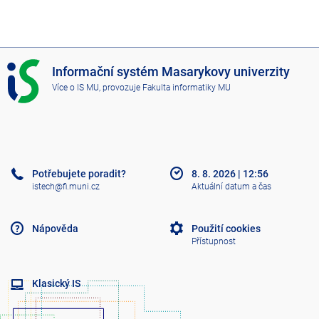
I
Informační systém Masarykovy univerzity
S
Více o IS MU
, provozuje
Fakulta informatiky MU
M
U
Potřebujete poradit?
8. 8. 2026
|
12:56
istech@fi.muni.cz
Aktuální datum a čas
Nápověda
Použití cookies
Přístupnost
Klasický IS