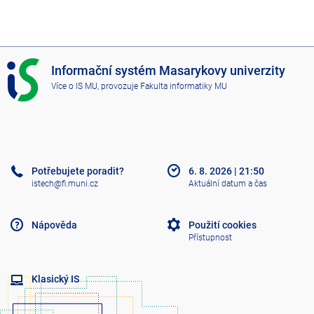
I
Informační systém Masarykovy univerzity
S
Více o IS MU
, provozuje
Fakulta informatiky MU
M
U
Potřebujete poradit?
6. 8. 2026
|
21:50
istech@fi.muni.cz
Aktuální datum a čas
Nápověda
Použití cookies
Přístupnost
Klasický IS