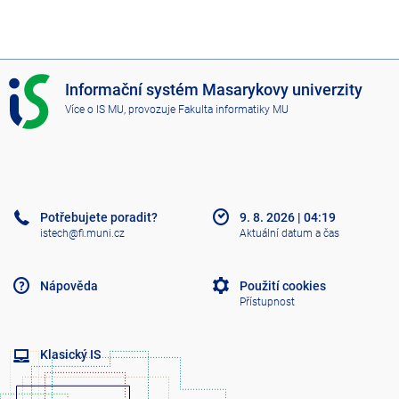
I
Informační systém Masarykovy univerzity
S
Více o IS MU
, provozuje
Fakulta informatiky MU
M
U
Potřebujete poradit?
9. 8. 2026
|
04:19
istech@fi.muni.cz
Aktuální datum a čas
Nápověda
Použití cookies
Přístupnost
Klasický IS