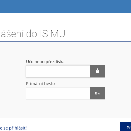
lášení do IS MU
Učo nebo přezdívka
Primární heslo
 se přihlásit?
Př