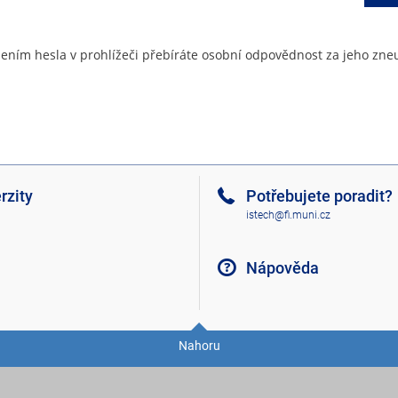
ením hesla v prohlížeči přebíráte osobní odpovědnost za jeho zneu
rzity
Potřebujete poradit?
istech@fi.muni.cz
Nápověda
Nahoru