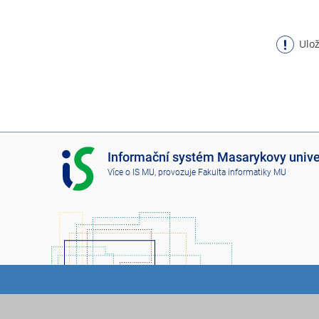
Ulož
I
Informační systém Masarykovy unive
S
Více o IS MU
, provozuje
Fakulta informatiky MU
M
U