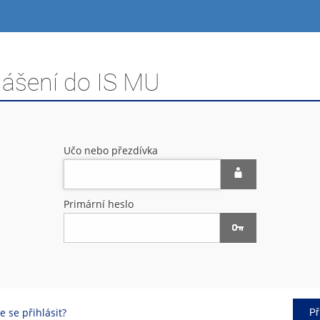
lášení do IS MU
Učo nebo přezdívka
Primární heslo
 se přihlásit?
Př