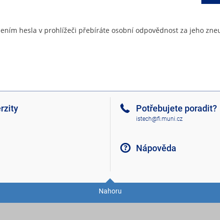
ením hesla v prohlížeči přebíráte osobní odpovědnost za jeho zneu
rzity
Potřebujete poradit?
istech@fi.muni.cz
Nápověda
Nahoru