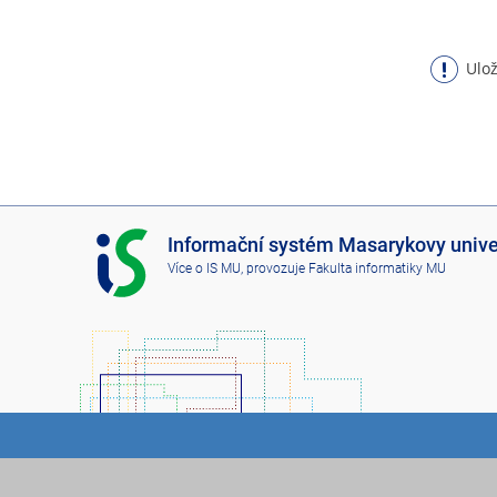
Ulož
I
Informační systém Masarykovy unive
S
Více o IS MU
, provozuje
Fakulta informatiky MU
M
U