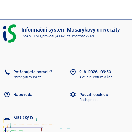
I
Informační systém Masarykovy univerzity
S
Více o IS MU
, provozuje
Fakulta informatiky MU
M
U
Potřebujete poradit?
9. 8. 2026
|
09:53
istech@fi.muni.cz
Aktuální datum a čas
Nápověda
Použití cookies
Přístupnost
Klasický IS