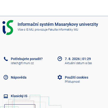
I
Informační systém Masarykovy univerzity
S
Více o IS MU
, provozuje
Fakulta informatiky MU
M
U
Potřebujete poradit?
7. 8. 2026
|
01:29
istech@fi.muni.cz
Aktuální datum a čas
Nápověda
Použití cookies
Přístupnost
Klasický IS