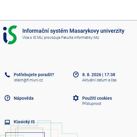
I
Informační systém Masarykovy univerzity
S
Více o IS MU
, provozuje
Fakulta informatiky MU
M
U
Potřebujete poradit?
8. 8. 2026
|
17:38
istech@fi.muni.cz
Aktuální datum a čas
Nápověda
Použití cookies
Přístupnost
Klasický IS