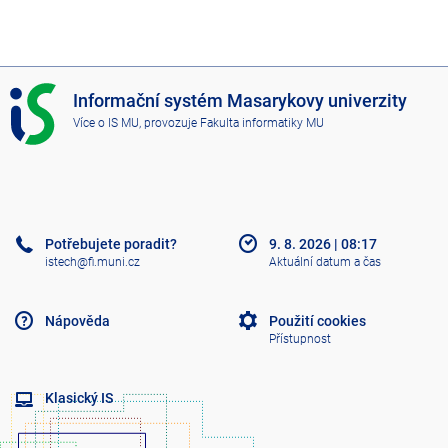
I
Informační systém Masarykovy univerzity
S
Více o IS MU
, provozuje
Fakulta informatiky MU
M
U
Potřebujete poradit?
9. 8. 2026
|
08:17
istech@fi.muni.cz
Aktuální datum a čas
Nápověda
Použití cookies
Přístupnost
Klasický IS