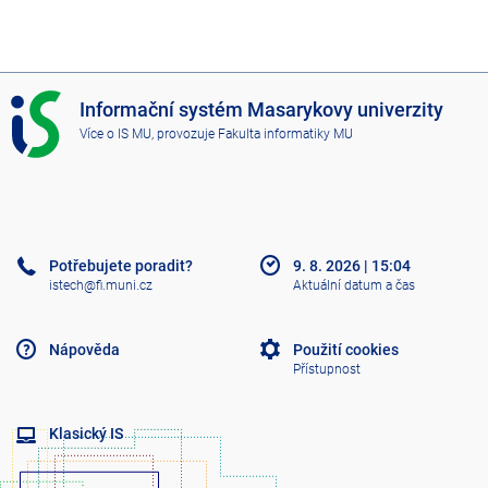
I
Informační systém Masarykovy univerzity
S
Více o IS MU
, provozuje
Fakulta informatiky MU
M
U
Potřebujete poradit?
9. 8. 2026
|
15:04
istech@fi.muni.cz
Aktuální datum a čas
Nápověda
Použití cookies
Přístupnost
Klasický IS