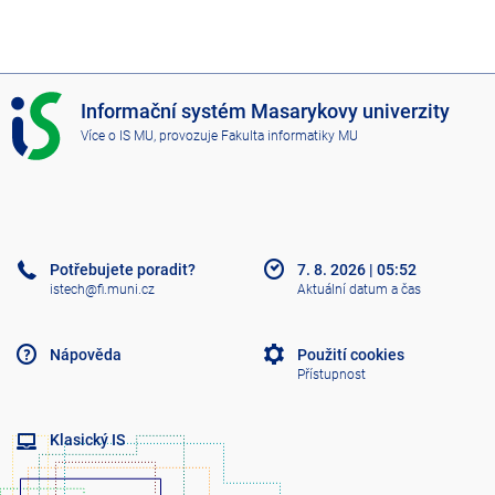
I
Informační systém Masarykovy univerzity
S
Více o IS MU
, provozuje
Fakulta informatiky MU
M
U
Potřebujete poradit?
7. 8. 2026
|
05:52
istech@fi.muni.cz
Aktuální datum a čas
Nápověda
Použití cookies
Přístupnost
Klasický IS