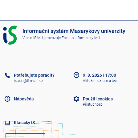
I
Informační systém Masarykovy univerzity
S
Více o IS MU
, provozuje
Fakulta informatiky MU
M
U
Potřebujete poradit?
9. 8. 2026
|
17:00
istech@fi.muni.cz
Aktuální datum a čas
Nápověda
Použití cookies
Přístupnost
Klasický IS