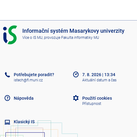
I
Informační systém Masarykovy univerzity
S
Více o IS MU
, provozuje
Fakulta informatiky MU
M
U
Potřebujete poradit?
7. 8. 2026
|
13:34
istech@fi.muni.cz
Aktuální datum a čas
Nápověda
Použití cookies
Přístupnost
Klasický IS