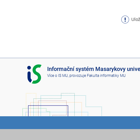
Ulož
I
Informační systém Masarykovy unive
S
Více o IS MU
, provozuje
Fakulta informatiky MU
M
U