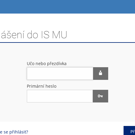
lášení do IS MU
Učo nebo přezdívka
Primární heslo
 se přihlásit?
Př