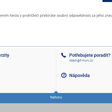
ením hesla v prohlížeči přebíráte osobní odpovědnost za jeho zneu
rzity
Potřebujete poradit?
istech@fi.muni.cz
Nápověda
Nahoru