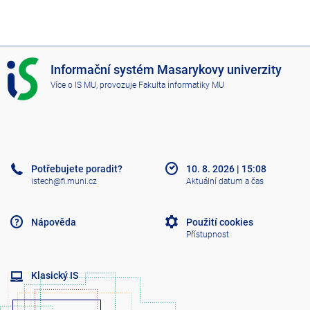
I
Informační systém Masarykovy univerzity
S
Více o IS MU
, provozuje
Fakulta informatiky MU
M
U
Potřebujete poradit?
10. 8. 2026
|
15:08
istech@fi.muni.cz
Aktuální datum a čas
Nápověda
Použití cookies
Přístupnost
Klasický IS