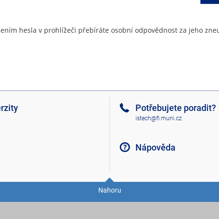
ením hesla v prohlížeči přebíráte osobní odpovědnost za jeho zneu
rzity
Potřebujete poradit?
istech@fi.muni.cz
Nápověda
Nahoru