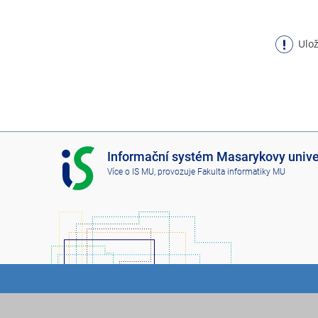
Ulož
I
Informační systém Masarykovy unive
S
Více o IS MU
, provozuje
Fakulta informatiky MU
M
U