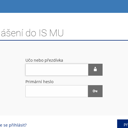
lášení do IS MU
Učo nebo přezdívka
Primární heslo
 se přihlásit?
Př