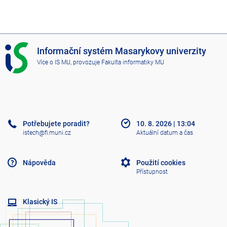
I
Informační systém Masarykovy univerzity
S
Více o IS MU
, provozuje
Fakulta informatiky MU
M
U
Potřebujete poradit?
10. 8. 2026
|
13:04
istech@fi.muni.cz
Aktuální datum a čas
Nápověda
Použití cookies
Přístupnost
Klasický IS