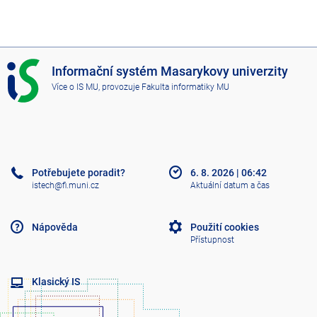
I
Informační systém Masarykovy univerzity
S
Více o IS MU
, provozuje
Fakulta informatiky MU
M
U
Potřebujete poradit?
6. 8. 2026
|
06:42
istech@fi.muni.cz
Aktuální datum a čas
Nápověda
Použití cookies
Přístupnost
Klasický IS