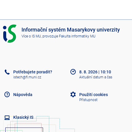
I
Informační systém Masarykovy univerzity
S
Více o IS MU
, provozuje
Fakulta informatiky MU
M
U
Potřebujete poradit?
8. 8. 2026
|
10:10
istech@fi.muni.cz
Aktuální datum a čas
Nápověda
Použití cookies
Přístupnost
Klasický IS