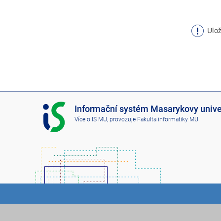
Ulož
I
Informační systém Masarykovy unive
S
Více o IS MU
, provozuje
Fakulta informatiky MU
M
U