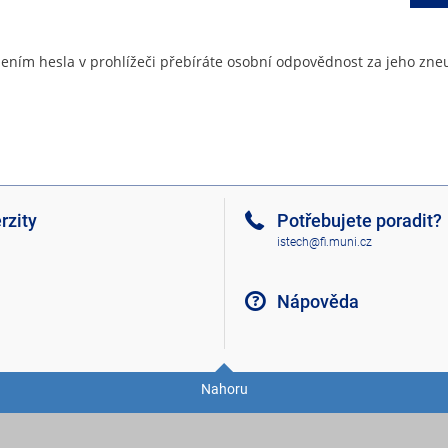
ením hesla v prohlížeči přebíráte osobní odpovědnost za jeho zneu
rzity
Potřebujete poradit?
istech@fi.muni.cz
Nápověda
Nahoru