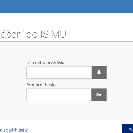
lášení do IS MU
Učo nebo přezdívka
Primární heslo
 se přihlásit?
Př