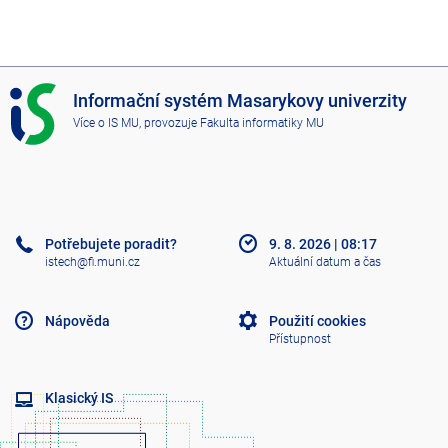
I
Informační systém Masarykovy univerzity
S
Více o IS MU
, provozuje
Fakulta informatiky MU
M
U
Potřebujete poradit?
9. 8. 2026
|
08:17
istech@fi.muni.cz
Aktuální datum a čas
Nápověda
Použití cookies
Přístupnost
Klasický IS