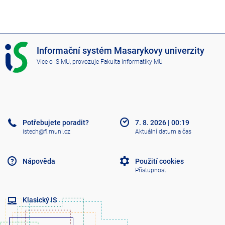
I
Informační systém Masarykovy univerzity
S
Více o IS MU
, provozuje
Fakulta informatiky MU
M
U
Potřebujete poradit?
7. 8. 2026
|
00:19
istech@fi.muni.cz
Aktuální datum a čas
Nápověda
Použití cookies
Přístupnost
Klasický IS