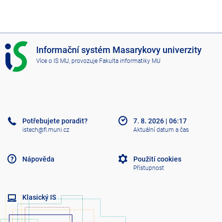
I
Informační systém Masarykovy univerzity
S
Více o IS MU
, provozuje
Fakulta informatiky MU
M
U
Potřebujete poradit?
7. 8. 2026
|
06:17
istech@fi.muni.cz
Aktuální datum a čas
Nápověda
Použití cookies
Přístupnost
Klasický IS