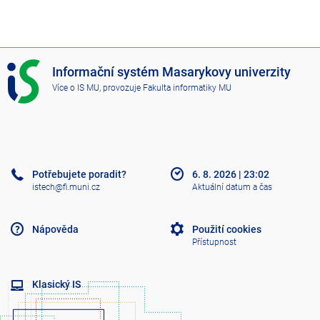
I
Informační systém Masarykovy univerzity
S
Více o IS MU
, provozuje
Fakulta informatiky MU
M
U
Potřebujete poradit?
6. 8. 2026
|
23:02
istech@fi.muni.cz
Aktuální datum a čas
Nápověda
Použití cookies
Přístupnost
Klasický IS