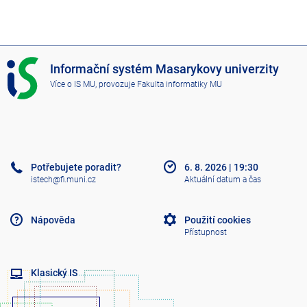
I
Informační systém Masarykovy univerzity
S
Více o IS MU
, provozuje
Fakulta informatiky MU
M
U
Potřebujete poradit?
6. 8. 2026
|
19:30
istech@fi.muni.cz
Aktuální datum a čas
Nápověda
Použití cookies
Přístupnost
Klasický IS