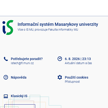
I
Informační systém Masarykovy univerzity
S
Více o IS MU
, provozuje
Fakulta informatiky MU
M
U
Potřebujete poradit?
6. 8. 2026
|
23:13
istech@fi.muni.cz
Aktuální datum a čas
Nápověda
Použití cookies
Přístupnost
Klasický IS