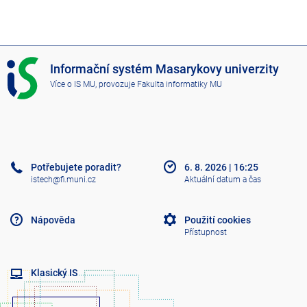
I
Informační systém Masarykovy univerzity
S
Více o IS MU
, provozuje
Fakulta informatiky MU
M
U
Potřebujete poradit?
6. 8. 2026
|
16:25
istech@fi.muni.cz
Aktuální datum a čas
Nápověda
Použití cookies
Přístupnost
Klasický IS