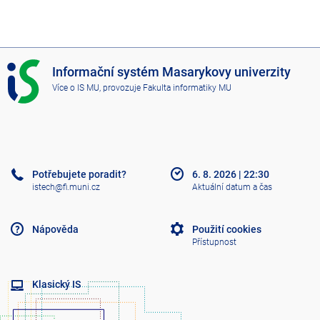
I
Informační systém Masarykovy univerzity
S
Více o IS MU
, provozuje
Fakulta informatiky MU
M
U
Potřebujete poradit?
6. 8. 2026
|
22:30
istech@fi.muni.cz
Aktuální datum a čas
Nápověda
Použití cookies
Přístupnost
Klasický IS