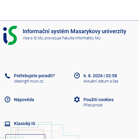
I
Informační systém Masarykovy univerzity
S
Více o IS MU
, provozuje
Fakulta informatiky MU
M
U
Potřebujete poradit?
6. 8. 2026
|
02:58
istech@fi.muni.cz
Aktuální datum a čas
Nápověda
Použití cookies
Přístupnost
Klasický IS