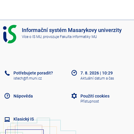
I
Informační systém Masarykovy univerzity
S
Více o IS MU
, provozuje
Fakulta informatiky MU
M
U
Potřebujete poradit?
7. 8. 2026
|
10:29
istech@fi.muni.cz
Aktuální datum a čas
Nápověda
Použití cookies
Přístupnost
Klasický IS