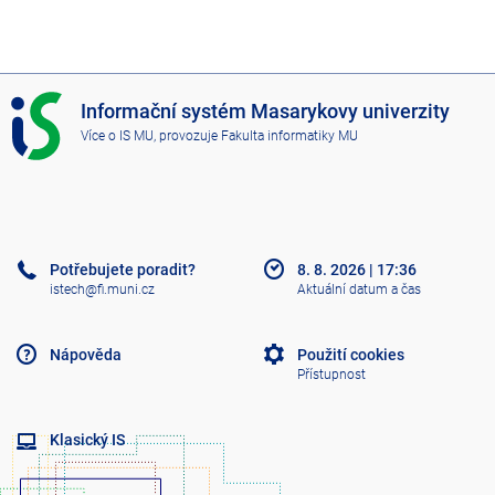
I
Informační systém Masarykovy univerzity
S
Více o IS MU
, provozuje
Fakulta informatiky MU
M
U
Potřebujete poradit?
8. 8. 2026
|
17:36
istech@fi.muni.cz
Aktuální datum a čas
Nápověda
Použití cookies
Přístupnost
Klasický IS