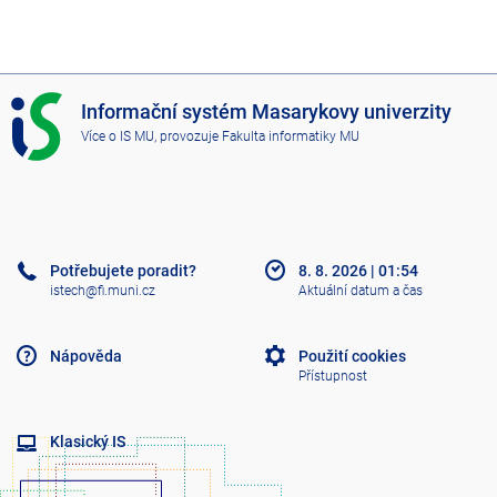
I
Informační systém Masarykovy univerzity
S
Více o IS MU
, provozuje
Fakulta informatiky MU
M
U
Potřebujete poradit?
8. 8. 2026
|
01:54
istech@fi.muni.cz
Aktuální datum a čas
Nápověda
Použití cookies
Přístupnost
Klasický IS