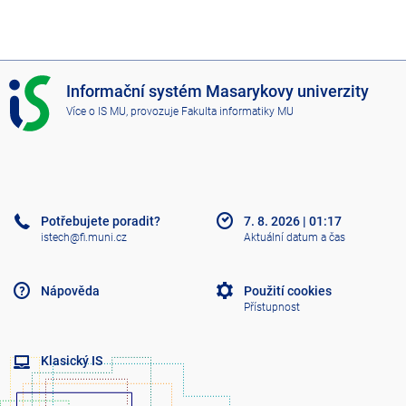
I
Informační systém Masarykovy univerzity
S
Více o IS MU
, provozuje
Fakulta informatiky MU
M
U
Potřebujete poradit?
7. 8. 2026
|
01:17
istech@fi.muni.cz
Aktuální datum a čas
Nápověda
Použití cookies
Přístupnost
Klasický IS