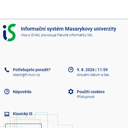
I
Informační systém Masarykovy univerzity
S
Více o IS MU
, provozuje
Fakulta informatiky MU
M
U
Potřebujete poradit?
9. 8. 2026
|
11:59
istech@fi.muni.cz
Aktuální datum a čas
Nápověda
Použití cookies
Přístupnost
Klasický IS