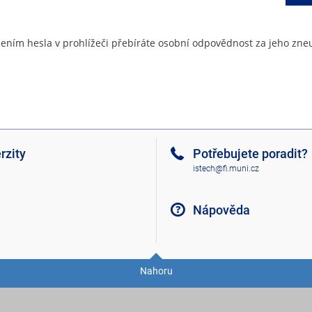
ením hesla v prohlížeči přebíráte osobní odpovědnost za jeho zneu
rzity
Potřebujete poradit?
istech@fi.muni.cz
Nápověda
Nahoru