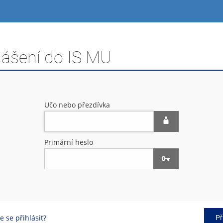
lášení do IS MU
Učo nebo přezdívka
Primární heslo
 se přihlásit?
Př