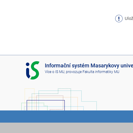
Ulož
I
Informační systém Masarykovy unive
S
Více o IS MU
, provozuje
Fakulta informatiky MU
M
U