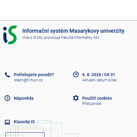
I
Informační systém Masarykovy univerzity
S
Více o IS MU
, provozuje
Fakulta informatiky MU
M
U
Potřebujete poradit?
6. 8. 2026
|
04:31
istech@fi.muni.cz
Aktuální datum a čas
Nápověda
Použití cookies
Přístupnost
Klasický IS