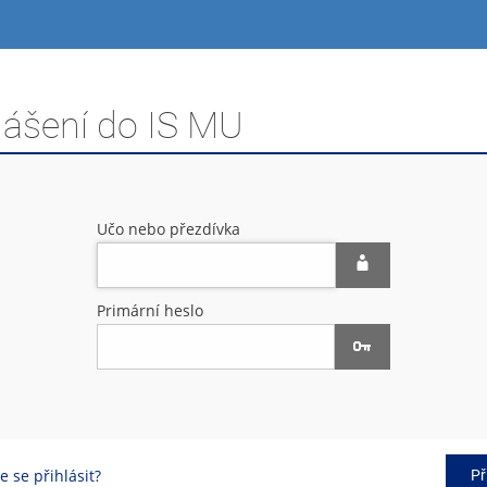
lášení do IS MU
Učo nebo přezdívka
Primární heslo
 se přihlásit?
Př