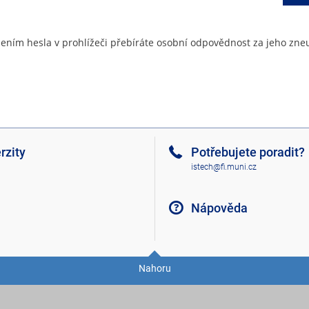
ením hesla v prohlížeči přebíráte osobní odpovědnost za jeho zneu
rzity
Potřebujete poradit?
istech@fi.muni.cz
Nápověda
Nahoru