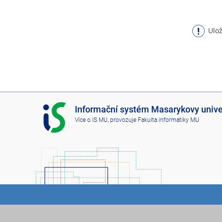
Ulož
I
Informační systém Masarykovy unive
S
Více o IS MU
, provozuje
Fakulta informatiky MU
M
U