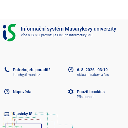
I
Informační systém Masarykovy univerzity
S
Více o IS MU
, provozuje
Fakulta informatiky MU
M
U
Potřebujete poradit?
6. 8. 2026
|
03:19
istech@fi.muni.cz
Aktuální datum a čas
Nápověda
Použití cookies
Přístupnost
Klasický IS