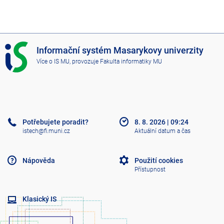
I
Informační systém Masarykovy univerzity
S
Více o IS MU
, provozuje
Fakulta informatiky MU
M
U
Potřebujete poradit?
8. 8. 2026
|
09:24
istech@fi.muni.cz
Aktuální datum a čas
Nápověda
Použití cookies
Přístupnost
Klasický IS