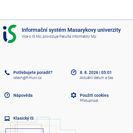
I
Informační systém Masarykovy univerzity
S
Více o IS MU
, provozuje
Fakulta informatiky MU
M
U
Potřebujete poradit?
8. 8. 2026
|
05:01
istech@fi.muni.cz
Aktuální datum a čas
Nápověda
Použití cookies
Přístupnost
Klasický IS